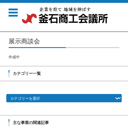
コンテンツに移動
展示商談会
作成中
カテゴリー一覧
カ
テ
ゴ
リ
ー
一
覧
主な事業の関連記事