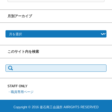
月別アーカイブ
月別アーカイブ
このサイト内を検索
検
索:
STAFF ONLY
・職員専用ページ
Copyright © 2016 釜石商工会議所 AllRIGHTS RESERVED