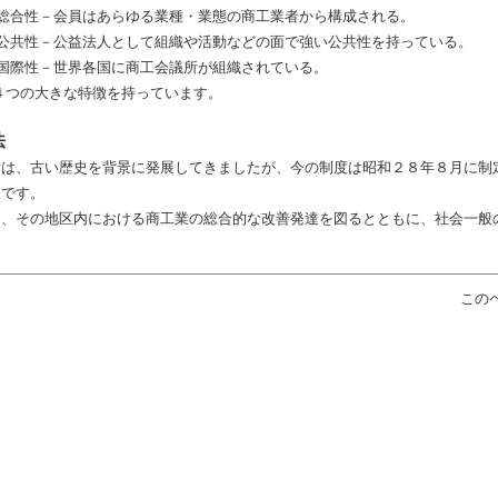
議所は、
地域性－地域を基盤としている。
総合性－会員はあらゆる業種・業態の商工業者から構成される。
公共性－公益法人として組織や活動などの面で強い公共性を持っている。
国際性－世界各国に商工会議所が組織されている。
４つの大きな特徴を持っています。
法
は、古い歴史を背景に発展してきましたが、今の制度は昭和２８年８月に制定
人です。
は、その地区内における商工業の総合的な改善発達を図るとともに、社会一般
）
この