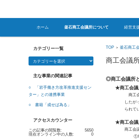
コンテンツに移動
ホーム
釜石商工会議所について
経営支
TOP
釜石商工
>
カテゴリー一覧
カ
商工会議
テ
ゴ
リ
ー
主な事業の関連記事
一
◎商工会議所
覧
○ 「岩手働き方改革推進支援セン
★商工会議
ター」との連携事業
商工会
したが
○ 書籍「成せば為る」
られて
アクセスカウンター
★商工会議