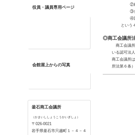
商工会
この記事の閲覧数:
5650
現在オンライン中の人数:
0
①
②
役員・議員専用ページ
③
④
という
◎商工会議所
商工会議所
いる認可法
商工会議所
会館屋上からの写真
所法第６条
釜石商工会議所
（かまいししょうこうかいぎしょ）