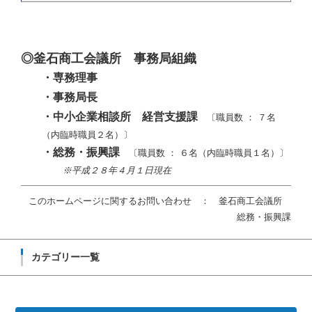
◎釜石商工会議所 事務局組織
・専務理事
・事務局長
・中小企業相談所 経営支援課
〔職員数 ： ７名
（内臨時職員２名）〕
・総務・振興課
〔職員数 ： ６名（内臨時職員１名）〕
※平成２８年４月１日現在
このホームページに関するお問い合わせ ： 釜石商工会議所
総務・振興課
カテゴリー一覧
カ
テ
ゴ