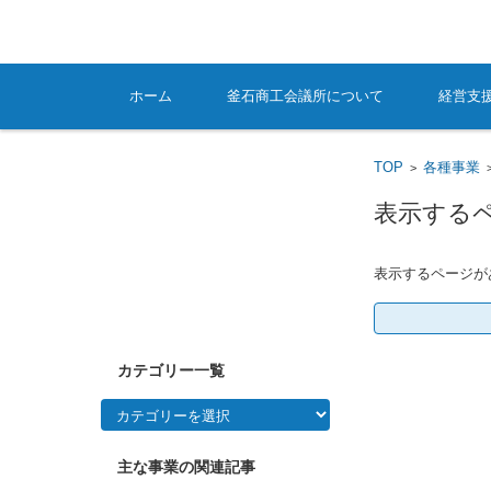
コンテンツに移動
ホーム
釜石商工会議所について
経営支
TOP
各種事業
>
表示する
表示するページが
検
索:
カテゴリー一覧
カ
テ
ゴ
リ
ー
主な事業の関連記事
一
覧